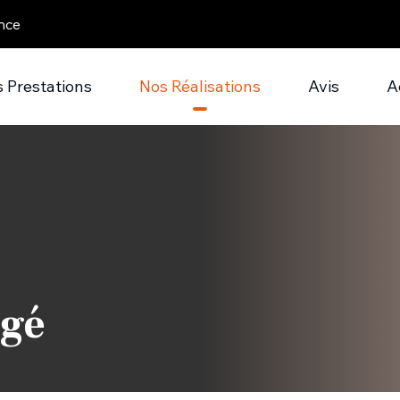
nce
 Prestations
Nos Réalisations
Avis
A
rgé